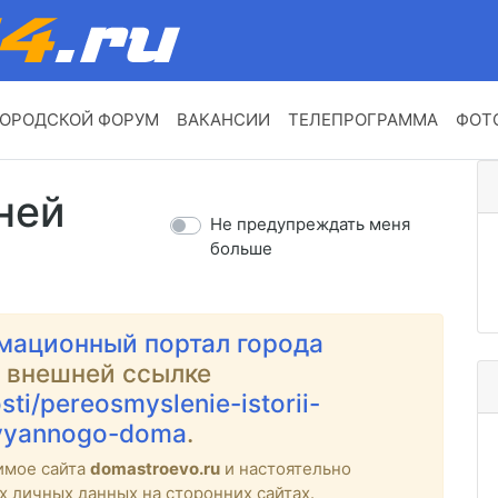
ОРОДСКОЙ ФОРУМ
ВАКАНСИИ
ТЕЛЕПРОГРАММА
ФОТ
ней
Не предупреждать меня
больше
мационный портал города
о внешней ссылке
sti/pereosmyslenie-istorii-
evyannogo-doma
.
имое сайта
domastroevo.ru
и настоятельно
х личных данных на сторонних сайтах.