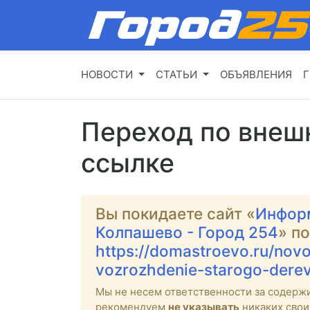
НОВОСТИ
СТАТЬИ
ОБЪЯВЛЕНИЯ
Г
Переход по внеш
ссылке
Вы покидаете сайт «
Инфор
Колпашево - Город 254
» п
https://domastroevo.ru/novo
vozrozhdenie-starogo-der
Мы не несем ответственности за содерж
рекомендуем
не указывать
никаких свои