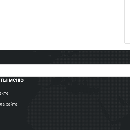
кты меню
екте
ла сайта