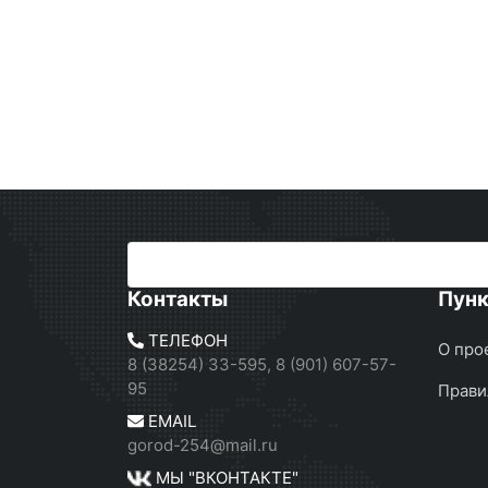
Контакты
Пун
ТЕЛЕФОН
О про
8 (38254) 33-595, 8 (901) 607-57-
95
Прави
EMAIL
gorod-254@mail.ru
МЫ "ВКОНТАКТЕ"