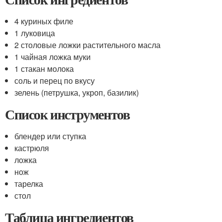
4 куриных филе
1 луковица
2 столовые ложки растительного масла
1 чайная ложка муки
1 стакан молока
соль и перец по вкусу
зелень (петрушка, укроп, базилик)
Список инструментов
блендер или ступка
кастрюля
ложка
нож
тарелка
стол
Таблица ингредиентов