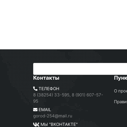
Контакты
Пун
ТЕЛЕФОН
О про
8 (38254) 33-595, 8 (901) 607-57-
95
Прави
EMAIL
gorod-254@mail.ru
МЫ "ВКОНТАКТЕ"