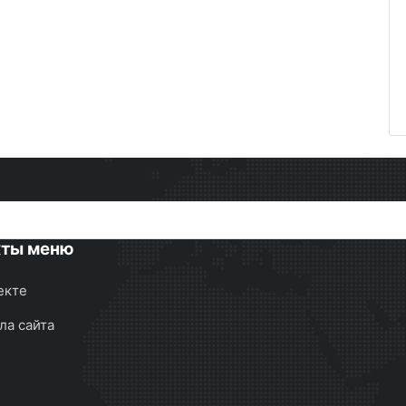
кты меню
екте
ла сайта