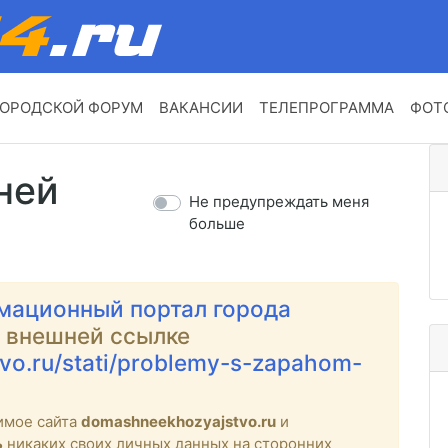
ОРОДСКОЙ ФОРУМ
ВАКАНСИИ
ТЕЛЕПРОГРАММА
ФОТ
ней
Не предупреждать меня
больше
мационный портал города
о внешней ссылке
vo.ru/stati/problemy-s-zapahom-
имое сайта
domashneekhozyajstvo.ru
и
ь
никаких своих личных данных на сторонних