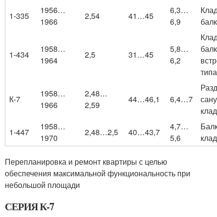
1956…
6,3…
Клад
1-335
2,54
41…45
1966
6,9
бал
Клад
1958…
5,8…
балк
1-434
2,5
31…45
1964
6,2
встр
типа
Раз
1958…
2,48…
К-7
44…46,1
6,4…7
сану
1966
2,59
кла
1958…
4,7…
Балк
1-447
2,48…2,5
40…43,7
1970
5,6
кла
Перепланировка и ремонт квартиры с целью
обеспечения максимальной функциональность при
небольшой площади
СЕРИЯ К-7