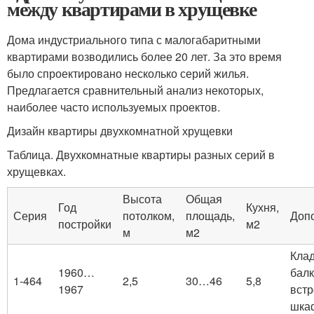
между квартирами в хрущевке
Дома индустриального типа с малогабаритными
квартирами возводились более 20 лет. За это время
было спроектировано несколько серий жилья.
Предлагается сравнительный анализ некоторых,
наиболее часто используемых проектов.
Дизайн квартиры двухкомнатной хрущевки
Таблица. Двухкомнатные квартиры разных серий в
хрущевках.
Высота
Общая
Год
Кухня,
Серия
потолком,
площадь,
Доп
постройки
м2
м
м2
Клад
1960…
балк
1-464
2,5
30…46
5,8
1967
вст
шка