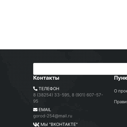
Контакты
Пун
ТЕЛЕФОН
О про
8 (38254) 33-595, 8 (901) 607-57-
95
Прави
EMAIL
gorod-254@mail.ru
МЫ "ВКОНТАКТЕ"