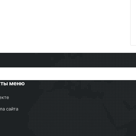
кты меню
екте
ла сайта