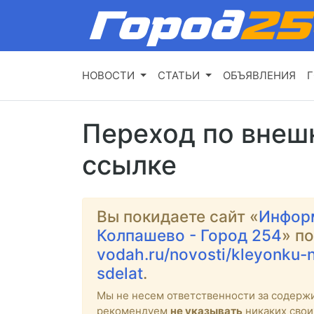
НОВОСТИ
СТАТЬИ
ОБЪЯВЛЕНИЯ
Г
Переход по внеш
ссылке
Вы покидаете сайт «
Инфор
Колпашево - Город 254
» п
vodah.ru/novosti/kleyonku-
sdelat
.
Мы не несем ответственности за содерж
рекомендуем
не указывать
никаких свои