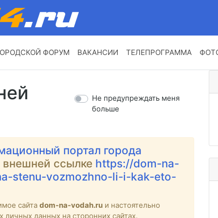
ОРОДСКОЙ ФОРУМ
ВАКАНСИИ
ТЕЛЕПРОГРАММА
ФОТ
ней
Не предупреждать меня
больше
мационный портал города
о внешней ссылке
https://dom-na-
na-stenu-vozmozhno-li-i-kak-eto-
имое сайта
dom-na-vodah.ru
и настоятельно
х личных данных на сторонних сайтах.