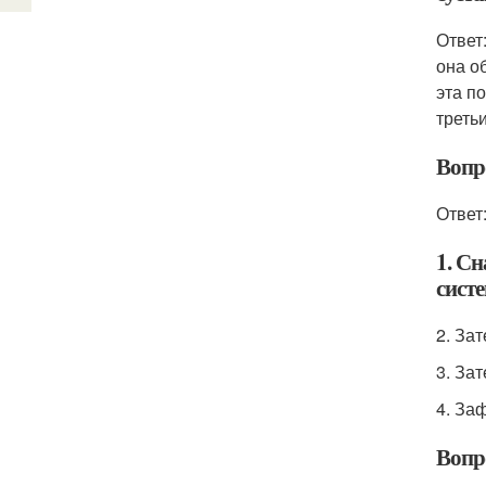
Ответ
она о
эта п
треть
Вопр
Ответ
1. Сн
систе
2. За
3. За
4. За
Вопр