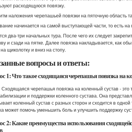
ьзуют расходящуюся повязку.
итм наложения черепашьей повязки на пяточную область так
вание начинается на самой выступающей части, то есть на 
тся два-три начальных тура. После чего их следует закрепи
ву и сзади на пятке. Далее повязка накладывается, как об
 на щиколотку и вниз на стопу.
занные вопросы и ответы:
ос 1: Что такое сходящаяся черепашья повязка на к
: Сходящаяся черепашья повязка на коленный сустав - это 
табилизации и поддержки коленного сустава. Она представл
ывает коленный сустав с разных сторон и сходится в одной 
ка может помочь уменьшить боль и улучшить поддержку сус
ос 2: Какие преимущества использования сходящей
в