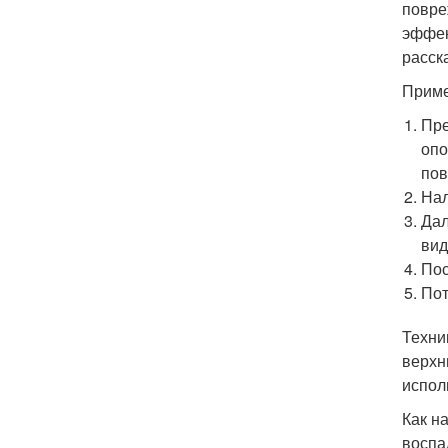
повре
эффек
расск
Приме
Пре
опо
пов
Нал
Дал
вид
Пос
Пот
Техни
верхн
испол
Как н
воспа