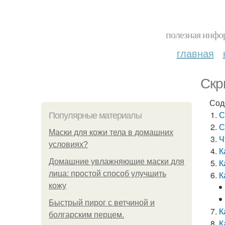
полезная инфор
главная
Скр
Сод
С
Популярные материалы
С
Маски для кожи тела в домашних
Ч
условиях?
К
Домашние увлажняющие маски для
К
лица: простой способ улучшить
К
кожу
Быстрый пирог с ветчиной и
К
болгарским перцем.
К