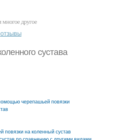
и многое другое
отзывы
коленного сустава
 помощью черепашьей повязки
став
й повязки на коленный сустав
сустав по сравнению с другими видами