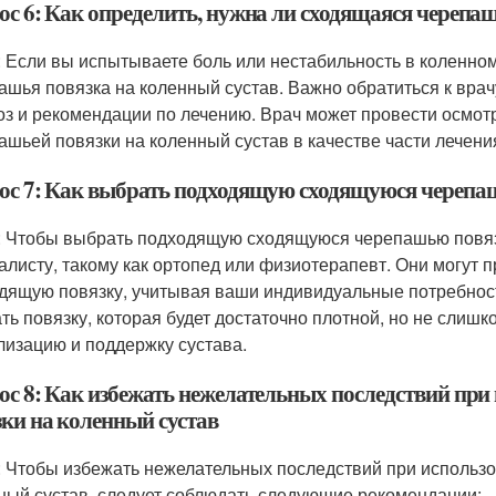
ос 6: Как определить, нужна ли сходящаяся черепаш
: Если вы испытываете боль или нестабильность в коленно
ашья повязка на коленный сустав. Важно обратиться к врач
оз и рекомендации по лечению. Врач может провести осмо
ашьей повязки на коленный сустав в качестве части лечени
ос 7: Как выбрать подходящую сходящуюся черепаш
: Чтобы выбрать подходящую сходящуюся черепашью повязку
алисту, такому как ортопед или физиотерапевт. Они могут 
дящую повязку, учитывая ваши индивидуальные потребност
ть повязку, которая будет достаточно плотной, но не слишко
лизацию и поддержку сустава.
ос 8: Как избежать нежелательных последствий при
зки на коленный сустав
: Чтобы избежать нежелательных последствий при использ
ный сустав, следует соблюдать следующие рекомендации: