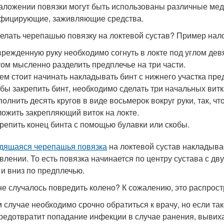
аложении повязки могут быть использованы различные мед
фицирующие, заживляющие средства.
делать черепашью повязку на локтевой сустав? Пример на
режденную руку необходимо согнуть в локте под углом дев
ом мысленно разделить предплечье на три части.
ем стоит начинать накладывать бинт с нижнего участка пре
бы закрепить бинт, необходимо сделать три начальных витк
олнить десять кругов в виде восьмерок вокруг руки, так, 
ожить закрепляющий виток на локте.
репить конец бинта с помощью булавки или скобы.
дящаяся черепашья повязка
на локтевой сустав накладыва
влении. То есть повязка начинается по центру сустава с дву
 и вниз по предплечью.
не случалось повредить колено? К сожалению, это распрос
м случае необходимо срочно обратиться к врачу, но если так
редотвратит попадание инфекции в случае ранения, вывих