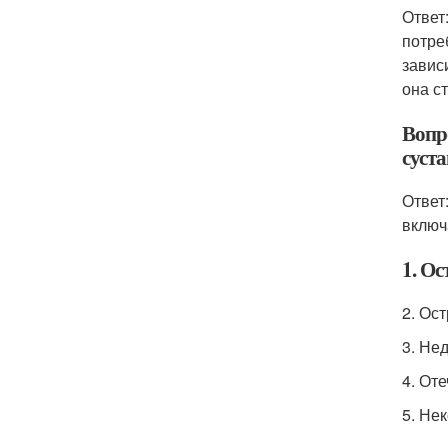
Ответ
потре
завис
она с
Вопр
суста
Ответ
включ
1. Ос
2. Ос
3. Не
4. От
5. Не