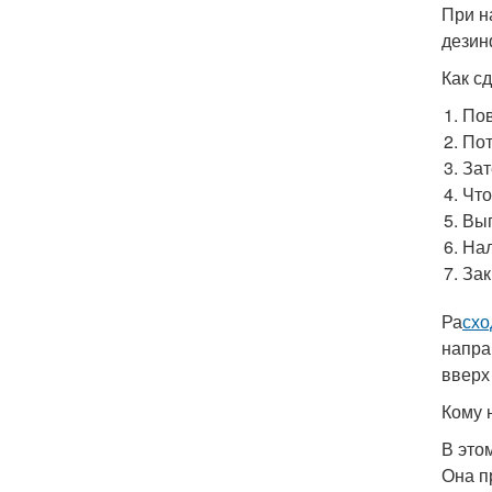
При н
дезин
Как с
Пов
Пот
Зат
Что
Вып
Нал
Зак
Ра
схо
напра
вверх
Кому 
В это
Она п