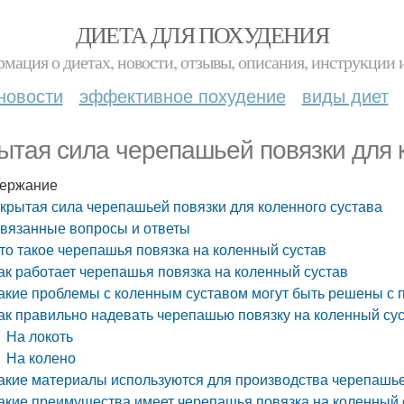
ДИЕТА ДЛЯ ПОХУДЕНИЯ
мация о диетах, новости, отзывы, описания, инструкции 
новости
эффективное похудение
виды диет
ытая сила черепашьей повязки для 
ержание
крытая сила черепашьей повязки для коленного сустава
вязанные вопросы и ответы
то такое черепашья повязка на коленный сустав
ак работает черепашья повязка на коленный сустав
акие проблемы с коленным суставом могут быть решены с
ак правильно надевать черепашью повязку на коленный су
На локоть
На колено
акие материалы используются для производства черепашье
акие преимущества имеет черепашья повязка на коленный 