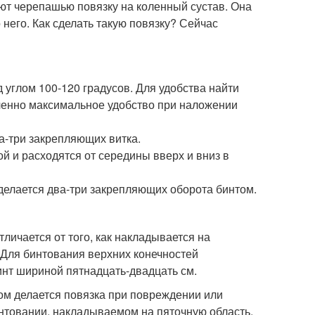
т черепашью повязку на коленный сустав. Она
него. Как сделать такую повязку? Сейчас
углом 100-120 градусов. Для удобства найти
еченно максимальное удобство при наложении
а-три закрепляющих витка.
 и расходятся от середины вверх и вниз в
делается два-три закрепляющих оборота бинтом.
личается от того, как накладывается на
 Для бинтования верхних конечностей
инт шириной пятнадцать-двадцать см.
ом делается повязка при повреждении или
интовании, накладываемом на пяточную область,