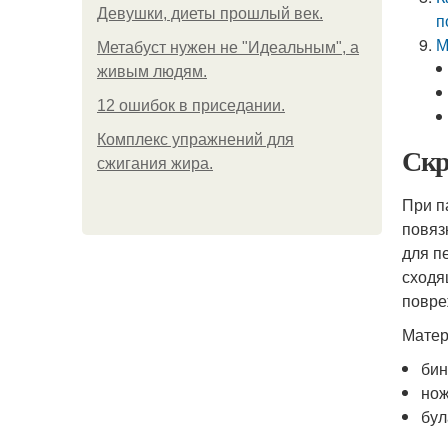
Девушки, диеты прошлый век.
п
М
Метабуст нужен не "Идеальным", а
живым людям.
12 ошибок в приседании.
Комплекс упражнений для
Скр
сжигания жира.
При п
повяз
для п
сходя
повре
Матер
бин
нож
бул