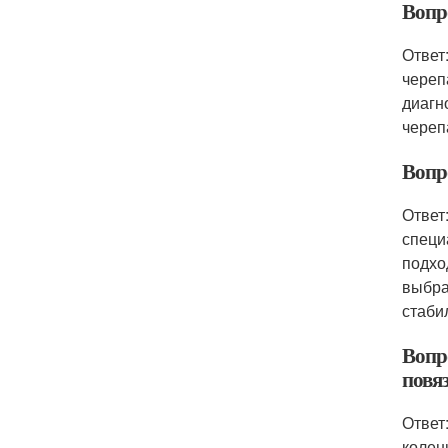
Вопр
Ответ
череп
диагн
череп
Вопр
Ответ
специ
подхо
выбра
стаби
Вопр
повя
Ответ
колен