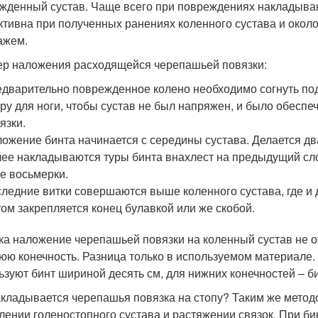
жденный сустав. Чаще всего при повреждениях накладываю
тивна при полученных ранениях коленного сустава и около 
ажем.
р наложения расходящейся черепашьей повязки:
дварительно поврежденное колено необходимо согнуть под 
ру для ноги, чтобы сустав не был напряжен, и было обесп
язки.
ожение бинта начинается с середины сустава. Делается дв
ее накладываются туры бинта внахлест на предыдущий слой
е восьмерки.
ледние витки совершаются выше коленного сустава, где и 
ом закрепляется конец булавкой или же скобой.
ка наложение черепашьей повязки на коленный сустав не от
юю конечность. Разница только в используемом материале.
ьзуют бинт шириной десять см, для нижних конечностей – б
акладывается черепашья повязка на стопу? Таким же метод
лении голеностопного сустава и растяжении связок. При б