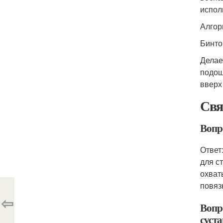
испол
Алгор
Бинто
Делае
подош
вверх
Свя
Вопр
Ответ
для с
охват
повяз
⇦
Вопр
суста