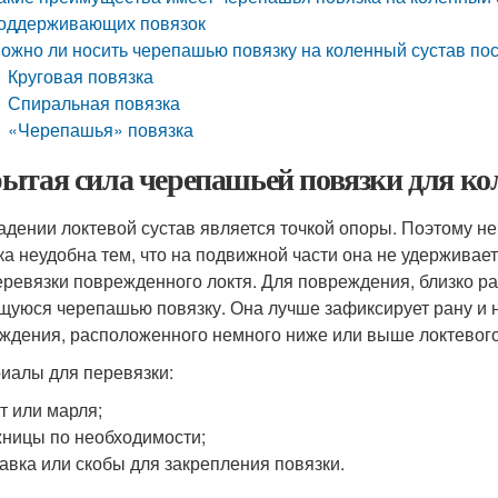
оддерживающих повязок
ожно ли носить черепашью повязку на коленный сустав по
Круговая повязка
Спиральная повязка
«Черепашья» повязка
ытая сила черепашьей повязки для кол
адении локтевой сустав является точкой опоры. Поэтому н
ка неудобна тем, что на подвижной части она не удерживае
еревязки поврежденного локтя. Для повреждения, близко ра
щуюся черепашью повязку. Она лучше зафиксирует рану и 
ждения, расположенного немного ниже или выше локтевого 
иалы для перевязки:
т или марля;
ницы по необходимости;
авка или скобы для закрепления повязки.