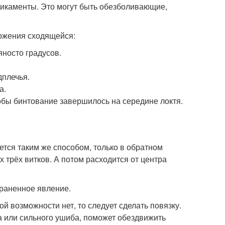
икаменты. Это могут быть обезболивающие,
ложения сходящейся:
яносто градусов.
дплечья.
а.
чтобы бинтование завершилось на середине локтя.
ется таким же способом, только в обратном
х трёх витков. А потом расходится от центра
траненное явление.
ой возможности нет, то следует сделать повязку.
а или сильного ушиба, поможет обездвижить