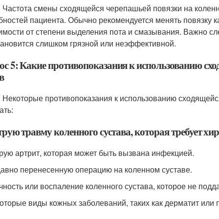
: Частота смены сходящейся черепашьей повязки на коленн
бностей пациента. Обычно рекомендуется менять повязку ка
имости от степени выделения пота и смазывания. Важно сле
тановится слишком грязной или неэффективной.
ос 5: Какие противопоказания к использованию сх
в
: Некоторые противопоказания к использованию сходящейс
ать:
трую травму коленного сустава, которая требует хи
трую артрит, которая может быть вызвана инфекцией.
давно перенесенную операцию на коленном суставе.
ечность или воспаление коленного сустава, которое не подд
которые виды кожных заболеваний, таких как дерматит или 