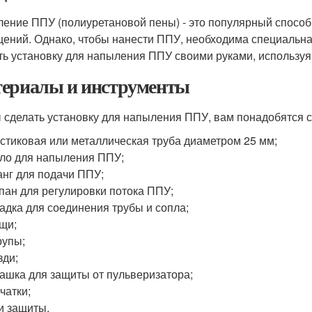
ение ППУ (полиуретановой пены) - это популярный способ
ений. Однако, чтобы нанести ППУ, необходима специальная 
ть установку для напыления ППУ своими руками, использу
ериалы и инструменты
 сделать установку для напыления ППУ, вам понадобятся
стиковая или металлическая труба диаметром 25 мм;
ло для напыления ППУ;
нг для подачи ППУ;
пан для регулировки потока ППУ;
адка для соединения трубы и сопла;
щи;
рупы;
зди;
ашка для защиты от пульверизатора;
чатки;
и защиты.