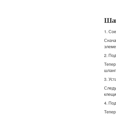
Шаг
1. Со
Снача
элеме
2. По
Тепер
шланг
3. Ус
Следу
клещи
4. По
Тепер