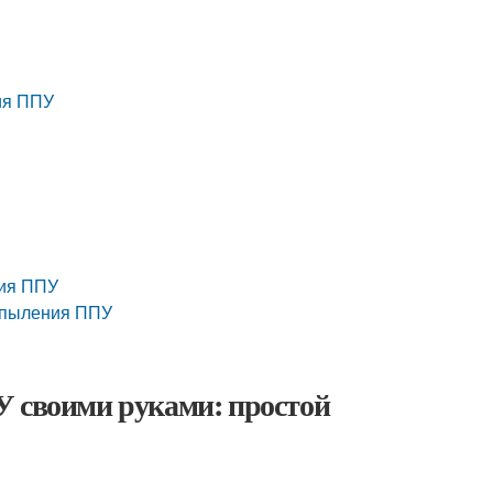
ния ППУ
ния ППУ
напыления ППУ
У своими руками: простой