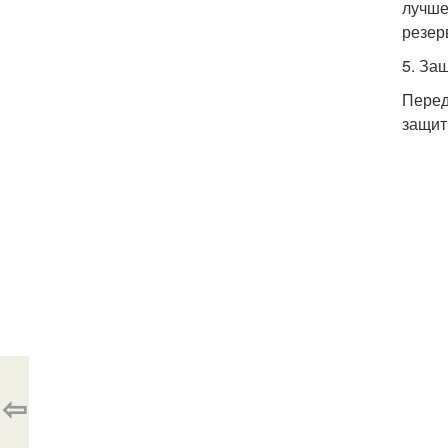
лучше
резер
5. За
Перед
защит
⇦