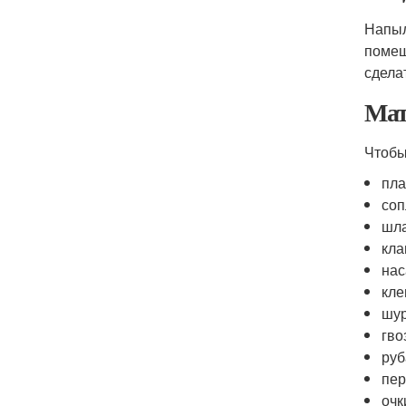
Напыл
помещ
сдела
Мат
Чтобы
пла
соп
шла
кла
нас
кле
шу
гво
руб
пер
очк