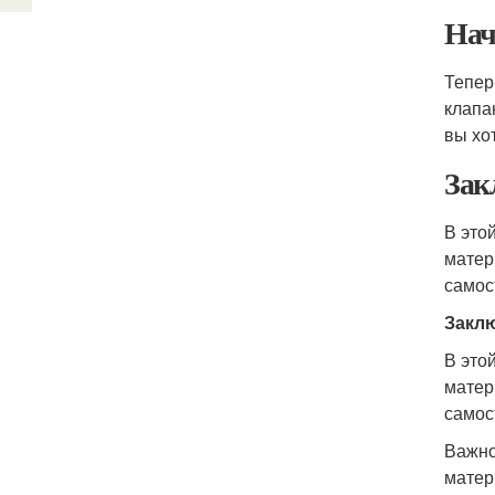
Нач
Тепер
клапа
вы хо
Зак
В это
матер
самос
Закл
В это
матер
самос
Важно
матер