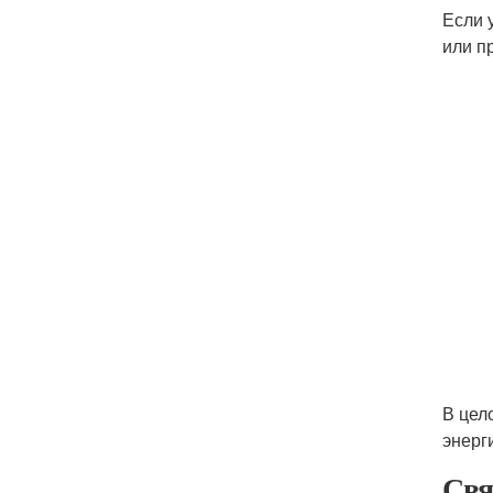
Если 
или п
В цел
энерг
Свя