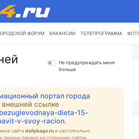
ОРОДСКОЙ ФОРУМ
ВАКАНСИИ
ТЕЛЕПРОГРАММА
ФОТ
ней
Не предупреждать меня
больше
мационный портал города
о внешней ссылке
i/bezuglevodnaya-dieta-15-
bavit-v-svoy-racion
.
имое сайта
dailybags.ru
и настоятельно
х личных данных на сторонних сайтах.