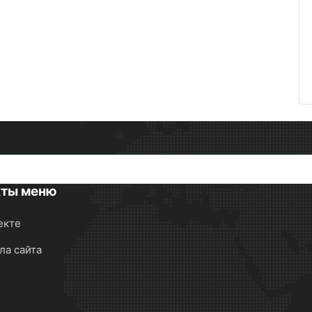
кты меню
екте
ла сайта