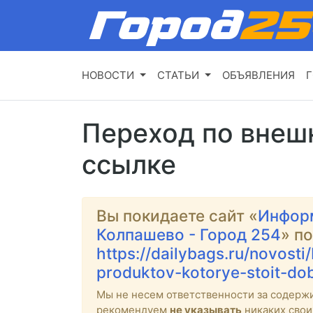
НОВОСТИ
СТАТЬИ
ОБЪЯВЛЕНИЯ
Г
Переход по внеш
ссылке
Вы покидаете сайт «
Инфор
Колпашево - Город 254
» п
https://dailybags.ru/novost
produktov-kotorye-stoit-do
Мы не несем ответственности за содерж
рекомендуем
не указывать
никаких свои