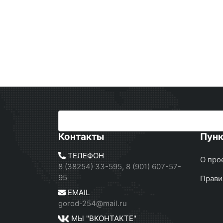
Контакты
Пун
ТЕЛЕФОН
О про
8 (38254) 33-595, 8 (901) 607-57-
95
Прави
EMAIL
gorod-254@mail.ru
МЫ "ВКОНТАКТЕ"