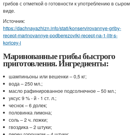
грибов с отметкой о готовности к употреблению в сыром
виде.
Источник:
https://dachnayazhizn.info/stati/konservirovannye-griby-
recept-marinovannye-podberezoviki-recept-na-1-litr-s-
koricey-i
Маринованные грибы быстрого
приготовления. Ингредиенты:
шампиньоны или вешенки – 0,5 кг;
вода – 250 мл.;
масло рафинированное подсолнечное – 50 мл.;
уксус 9 % - й - 1 ст. л.;
чеснок – 6 долек;
половинка лимона;
соль – 2 ч. ложки;
гвоздика – 2 штуки;
перец горошком – 4 штуки;