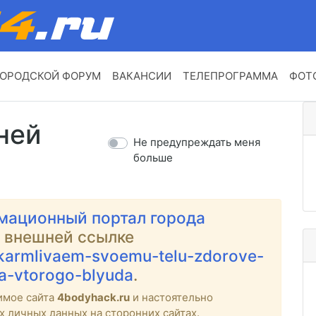
ОРОДСКОЙ ФОРУМ
ВАКАНСИИ
ТЕЛЕПРОГРАММА
ФОТ
ней
Не предупреждать меня
больше
мационный портал города
о внешней ссылке
/skarmlivaem-svoemu-telu-zdorove-
ya-vtorogo-blyuda
.
имое сайта
4bodyhack.ru
и настоятельно
х личных данных на сторонних сайтах.