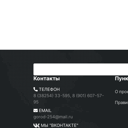
Контакты
Пун
ТЕЛЕФОН
О про
8 (38254) 33-595, 8 (901) 607-57-
95
Прави
EMAIL
gorod-254@mail.ru
МЫ "ВКОНТАКТЕ"