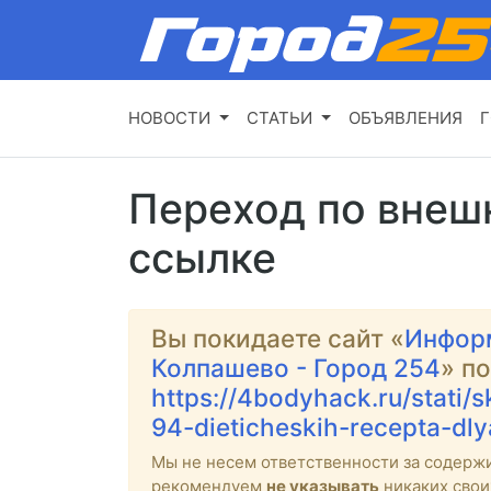
НОВОСТИ
СТАТЬИ
ОБЪЯВЛЕНИЯ
Г
Переход по внеш
ссылке
Вы покидаете сайт «
Инфор
Колпашево - Город 254
» п
https://4bodyhack.ru/stati
94-dieticheskih-recepta-dl
Мы не несем ответственности за содерж
рекомендуем
не указывать
никаких свои