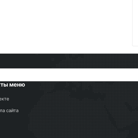
кты меню
екте
ла сайта