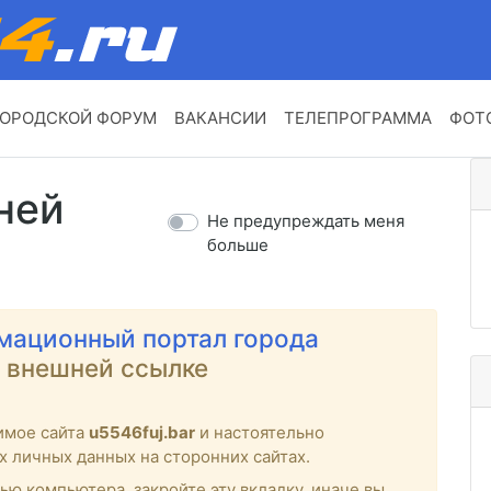
ОРОДСКОЙ ФОРУМ
ВАКАНСИИ
ТЕЛЕПРОГРАММА
ФОТ
ней
Не предупреждать меня
больше
мационный портал города
о внешней ссылке
имое сайта
u5546fuj.bar
и настоятельно
х личных данных на сторонних сайтах.
ью компьютера, закройте эту вкладку, иначе вы