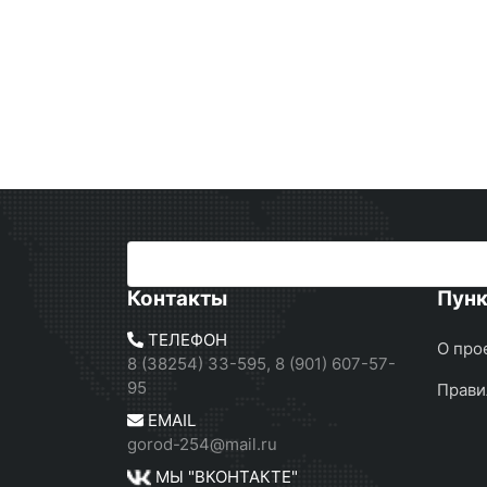
Контакты
Пун
ТЕЛЕФОН
О про
8 (38254) 33-595, 8 (901) 607-57-
95
Прави
EMAIL
gorod-254@mail.ru
МЫ "ВКОНТАКТЕ"