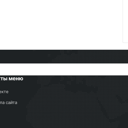
кты меню
екте
ла сайта