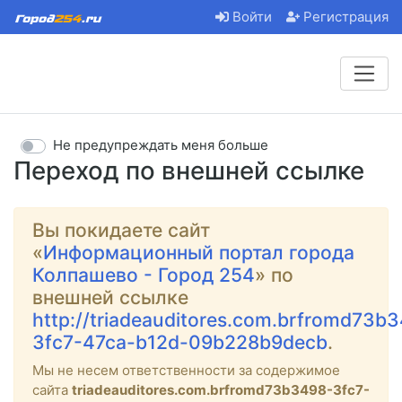
Войти
Регистрация
Не предупреждать меня больше
Переход по внешней ссылке
Вы покидаете сайт
«
Информационный портал города
Колпашево - Город 254
» по
внешней ссылке
http://triadeauditores.com.brfromd73b
3fc7-47ca-b12d-09b228b9decb
.
Мы не несем ответственности за содержимое
сайта
triadeauditores.com.brfromd73b3498-3fc7-