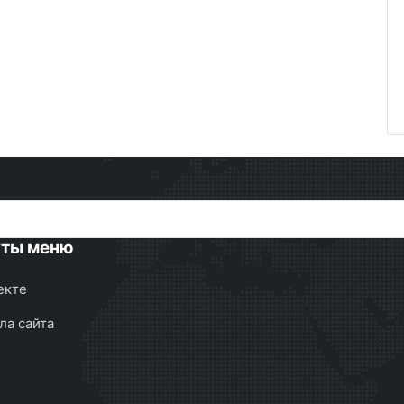
кты меню
екте
ла сайта