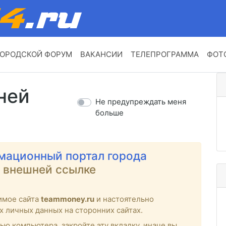
ОРОДСКОЙ ФОРУМ
ВАКАНСИИ
ТЕЛЕПРОГРАММА
ФОТ
ней
Не предупреждать меня
больше
мационный портал города
о внешней ссылке
имое сайта
teammoney.ru
и настоятельно
х личных данных на сторонних сайтах.
ью компьютера, закройте эту вкладку, иначе вы