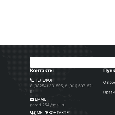
Контакты
Пун
ТЕЛЕФОН
О про
8 (38254) 33-595, 8 (901) 607-57-
95
Прави
EMAIL
gorod-254@mail.ru
МЫ "ВКОНТАКТЕ"