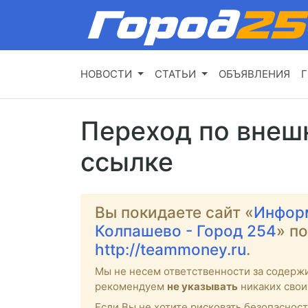
НОВОСТИ
СТАТЬИ
ОБЪЯВЛЕНИЯ
Г
Переход по внеш
ссылке
Вы покидаете сайт «
Инфор
Колпашево - Город 254
» п
http://teammoney.ru
.
Мы не несем ответственности за содерж
рекомендуем
не указывать
никаких свои
Если Вы не хотите рисковать безопасност