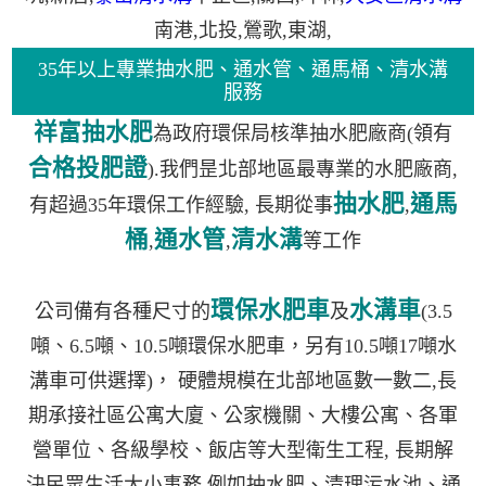
南港
,
北投
,
鶯歌
,
東湖
,
35年以上專業抽水肥、通水管、通馬桶、清水溝
服務
祥富抽水肥
為政府環保局核準抽水肥廠商(領有
合格投肥證
).我們昰北部地區最專業的水肥廠商,
抽水肥
通馬
有超過35年環保工作經驗, 長期從事
,
桶
通水管
清水溝
,
,
等工作
環保水肥車
水溝車
公司備有各種尺寸的
及
(3.5
噸、6.5噸、10.5噸環保水肥車，另有10.5噸17噸水
溝車可供選擇)， 硬體規模在北部地區數一數二,長
期承接社區公寓大廈、公家機關、大樓公寓、各軍
營單位、各級學校、飯店等大型衛生工程, 長期解
決民眾生活大小事務,例如抽水肥、清理污水池、通