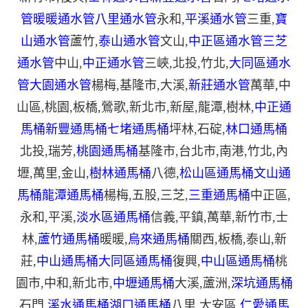
管
暖暖通水管
八里通水管
永和
,
平溪通水管
三重
,
寶
山通水管
蘆竹
,
泰山通水管
文山
,
中正區通水管
三芝
通水管
中山
,
中正通水管
三峽
,
北投
,
竹北
,
大同區通水
管
大園通水管
楊梅
,
基隆市
,
大溪
,
新莊通水管
萬華
,
中
山區
,
桃園
,
板橋
,
鶯歌
,
新北市
,
新屋
,
龍潭
,
樹林
,
中正通
馬桶
新豐通馬桶
七堵通馬桶
坪林
,
石碇
,
林口通馬桶
北投
,
瑞芳
,
桃園通馬桶
基隆市
,
台北市
,
南港
,
竹北
,
內
壢
,
萬里
,
金山
,
樹林通馬桶
八德
,
松山區通馬桶
文山通
馬桶
龍潭通馬桶
楊梅
,
五股
,
三芝
,
三重通馬桶
中正區
,
永和
,
平溪
,
淡水區通馬桶
信義
,
平鎮
,
萬華
,
新竹市
,
士
林
,
蘆竹通馬桶
暖暖
,
烏來通馬桶
關西
,
板橋
,
泰山
,
新
莊
,
中山通馬桶
大同區通馬桶
復興
,
中山區通馬桶
桃
園市
,
中和
,
新北市
,
中壢通馬桶
大溪
,
蘆洲
,
深坑通馬桶
石門
,
溪水通馬桶
湖口通馬桶
八里
,
大安區
,
仁愛通馬