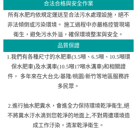
合法合格與安全作業
所有水肥均依規定運送至合法污水處理設施，絕不
非法傾倒或污染環境。 施工過程中亦嚴格控管現場
衛生，避免污水外溢，確保環境整潔與安全。
品質保證
1.我們有各種尺寸的水肥車(3.5噸、6.5噸、10.5噸環
保水肥車)及水溝車(10.5噸17噸水溝車)和相關證
件， 多年來在大台北/基隆/桃園/新竹等地區服務許
多民眾。
2.進行抽水肥糞水，會進全力保持環境乾淨衛生,絕
不將糞水汙水滴到您乾淨的地面上,不對周遭環境造
成工作汙染，清潔乾淨衛生。