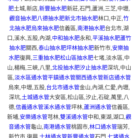
肥
土城
,
新店
,
新豐抽水肥
新莊
,
石門
,
蘆洲
,
三芝
,
中壢
,
觀音抽水肥
八德抽水肥
新北市抽水肥
林口
,
中正
,
竹
北抽水肥
烏來抽水肥
信義區
,
南港抽水肥
台北市
,
湖
口
,
溪水
,
五股
,
內湖
,
中和抽水肥
永和
,
平溪抽水肥
蘆竹
抽水肥
關西
,
泰山抽水肥
坪林抽水肥
新竹市
,
安樂抽
水肥
復興
,
三重抽水肥
松山區抽水肥
七堵
,
淡水區
,
中
山
,
楊梅
,
三峽
,
八里
,
北投抽水肥
汐止抽水肥
深坑
,
中山
區
,
淡水區通水管
平鎮通水管
關西通水管
新店通水管
烏來
,
中壢
,
五股
,
台北市通水管
金山
,
內湖
,
仁愛
,
內壢
,
深坑
,
土城通水管
大安區
,
松山區
,
汐止
,
石碇
,
萬里
,
八
德
,
信義通水管
溪水通水管
坪林
,
蘆洲通水管
信義區
,
新埔
,
安樂通水管
芎林
,
雙溪通水管
中和
,
東湖
,
湖口
,
觀
音通水管
龜山
,
南港通水管
桃園市
,
林口通水管
瑞芳
,
新竹市
,
復興
,
士林通水管
新豐通水管
石門
,
七堵通水