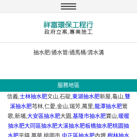
抽水肥/通水管/通馬桶/清水溝
服務地區
信義
,
士林抽水肥
文山
,
石碇
,
東湖抽水肥
新屋
,
龜山
,
雙
溪抽水肥
芎林
,
仁愛
,
金山
,
瑞芳
,
萬里
,
龍潭抽水肥
鶯
歌
,
新埔
,
大安區抽水肥
大園
,
基隆市抽水肥
寶山
,
暖暖
抽水肥
大同區抽水肥
大溪抽水肥
板橋抽水肥
桃園抽
水肥
平鎮
,
萬華
,
桃園市
,
中正區抽水肥
內壢
,
樹林抽水