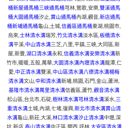
桶
新屋通馬桶
三峽通馬桶
芎林
,
鶯歌
,
安樂
,
雙溪通馬
桶
大園通馬桶
汐止
,
寶山通馬桶
內湖
,
觀音
,
新店通馬
桶
新埔通馬桶
龜山
,
土城
,
信義區通馬桶
東湖
,
桃園市
,
烏來
,
士林清水溝
瑞芳
,
竹北清水溝
淡水區
,
板橋清水
溝
平溪
,
中山清水溝
三芝
,
八里
,
平鎮
,
三峽
,
大同區
,
新
屋
,
新豐
,
湖口清水溝
永和
,
信義清水溝
安樂清水溝
新
竹市
,
暖暖
,
五股
,
萬華
,
大園清水溝
內壢清水溝
龍潭
,
仁
愛
,
中正清水溝
雙溪
,
中山區清水溝
八德清水溝
楊梅
清水溝
文山
,
中和清水溝
新埔
,
桃園
,
石門
,
金山
,
蘆洲
,
基隆市清水溝
萬里清水溝
信義區
,
蘆竹
,
觀音清水溝
松山區
,
台北市
,
石碇
,
樹林清水溝
芎林清水溝
溪水
,
三
重清水溝
土城
,
內湖
,
七堵
,
復興
,
新北市清水溝
寶山清
水溝
龜山
,
新莊
,
大溪
,
林口清水溝
汐止清水溝
中壢
,
深
坑
,
新店
,
泰山清水溝
中正區
,
關西
,
坪林
,
大安區清水溝