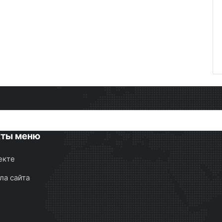
кты меню
екте
ла сайта