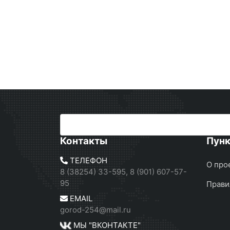
Контакты
Пун
ТЕЛЕФОН
О про
8 (38254) 33-595, 8 (901) 607-57-
95
Прави
EMAIL
gorod-254@mail.ru
МЫ "ВКОНТАКТЕ"