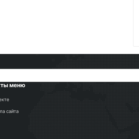
кты меню
екте
ла сайта