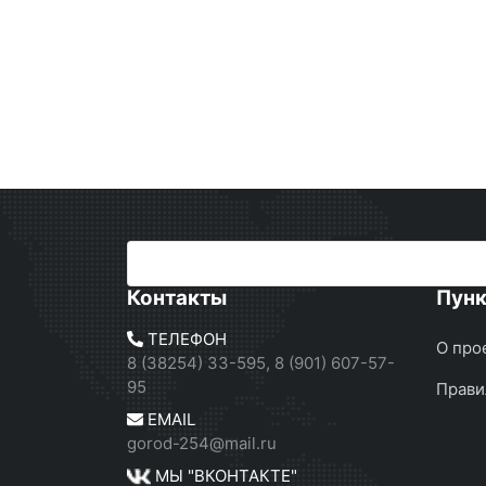
Контакты
Пун
ТЕЛЕФОН
О про
8 (38254) 33-595, 8 (901) 607-57-
95
Прави
EMAIL
gorod-254@mail.ru
МЫ "ВКОНТАКТЕ"