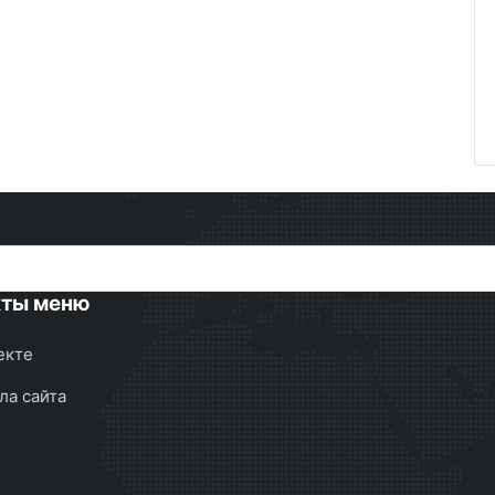
кты меню
екте
ла сайта