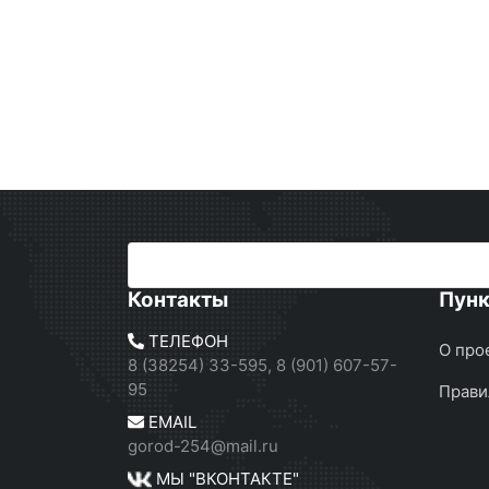
Контакты
Пун
ТЕЛЕФОН
О про
8 (38254) 33-595, 8 (901) 607-57-
95
Прави
EMAIL
gorod-254@mail.ru
МЫ "ВКОНТАКТЕ"