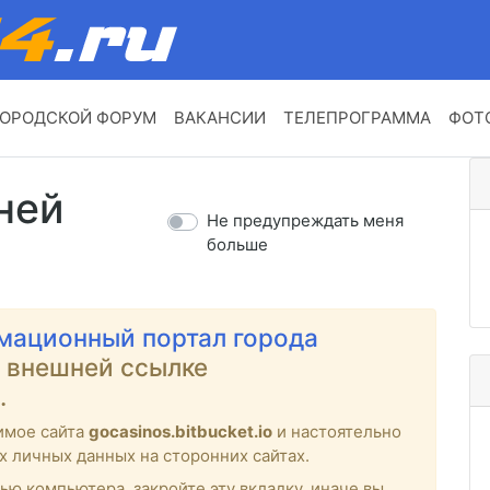
ОРОДСКОЙ ФОРУМ
ВАКАНСИИ
ТЕЛЕПРОГРАММА
ФОТ
ней
Не предупреждать меня
больше
мационный портал города
о внешней ссылке
.
имое сайта
gocasinos.bitbucket.io
и настоятельно
х личных данных на сторонних сайтах.
ью компьютера, закройте эту вкладку, иначе вы