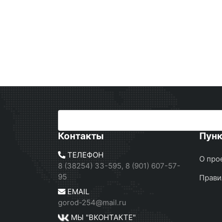
Контакты
Пун
ТЕЛЕФОН
О про
8 (38254) 33-595, 8 (901) 607-57-
95
Прави
EMAIL
gorod-254@mail.ru
МЫ "ВКОНТАКТЕ"