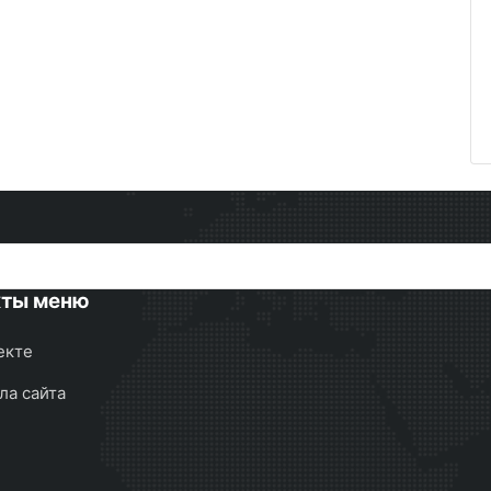
кты меню
екте
ла сайта