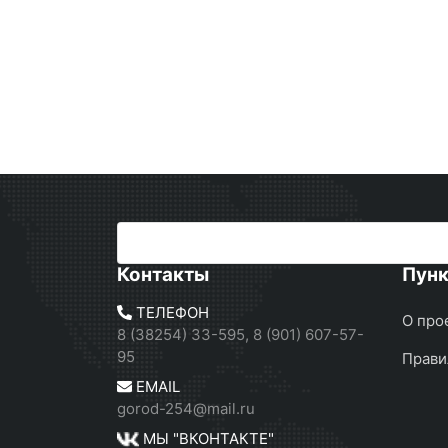
Контакты
Пун
ТЕЛЕФОН
О про
8 (38254) 33-595, 8 (901) 607-57-
95
Прави
EMAIL
gorod-254@mail.ru
МЫ "ВКОНТАКТЕ"