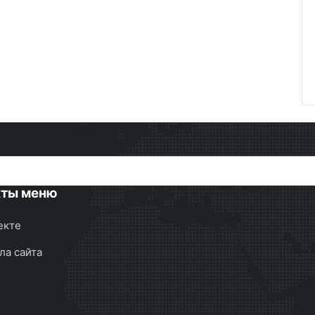
кты меню
екте
ла сайта