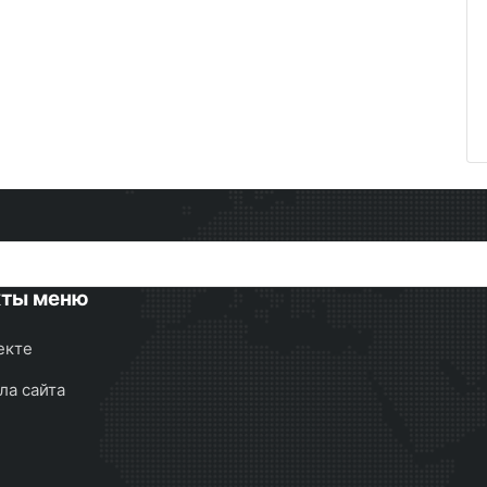
кты меню
екте
ла сайта