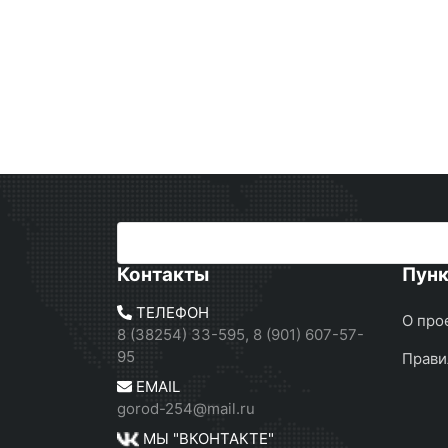
Контакты
Пун
ТЕЛЕФОН
О про
8 (38254) 33-595, 8 (901) 607-57-
95
Прави
EMAIL
gorod-254@mail.ru
МЫ "ВКОНТАКТЕ"