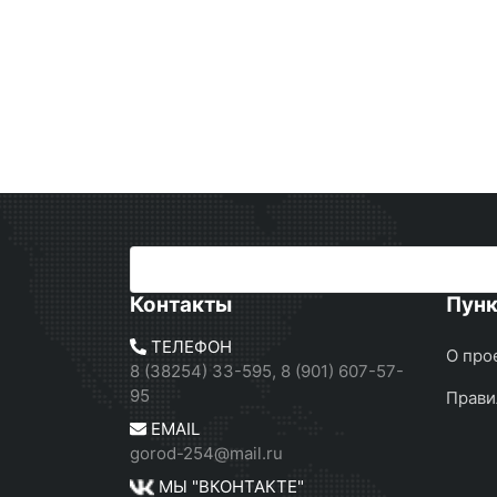
Контакты
Пун
ТЕЛЕФОН
О про
8 (38254) 33-595, 8 (901) 607-57-
95
Прави
EMAIL
gorod-254@mail.ru
МЫ "ВКОНТАКТЕ"