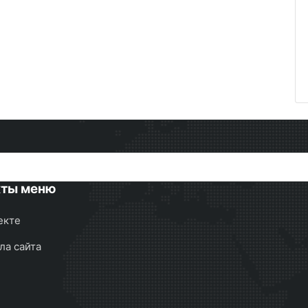
кты меню
екте
ла сайта