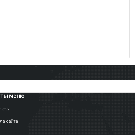
кты меню
екте
ла сайта