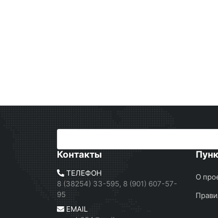
Контакты
Пун
ТЕЛЕФОН
О про
8 (38254) 33-595, 8 (901) 607-57-
95
Прави
EMAIL