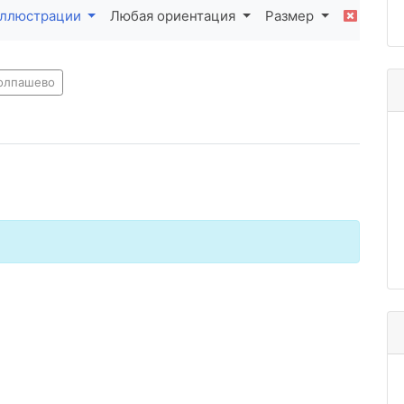
ллюстрации
Любая ориентация
Размер
колпашево